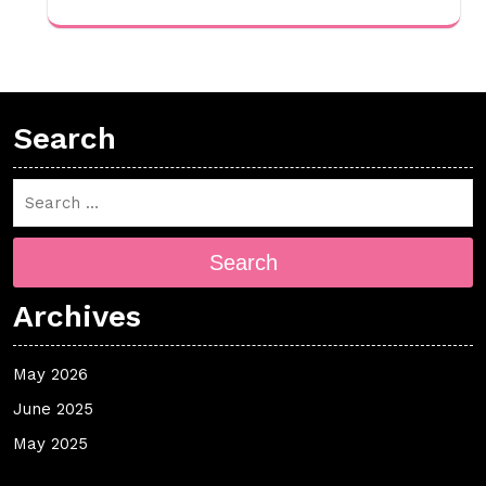
Search
Search
Archives
May 2026
June 2025
May 2025