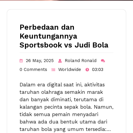
Perbedaan dan
Keuntungannya
Sportsbook vs Judi Bola
26 May, 2025
Roland Ronald
0 Comments
Worldwide
03:03
Dalam era digital saat ini, aktivitas
taruhan olahraga semakin marak
dan banyak diminati, terutama di
kalangan pecinta sepak bola. Namun,
tidak semua pemain menyadari
bahwa ada dua bentuk utama dari
taruhan bola yang umum tersedia:…