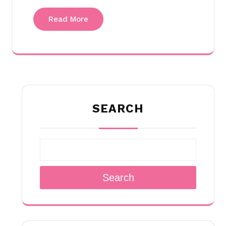
Read More
SEARCH
Search