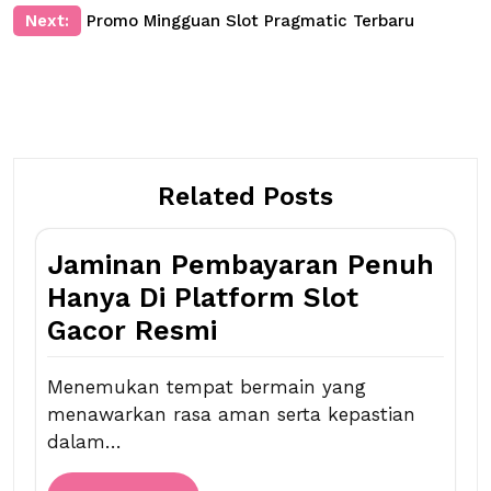
Post
Next:
Promo Mingguan Slot Pragmatic Terbaru
navigation
Related Posts
Jaminan Pembayaran Penuh
Hanya Di Platform Slot
Gacor Resmi
Menemukan tempat bermain yang
menawarkan rasa aman serta kepastian
dalam…