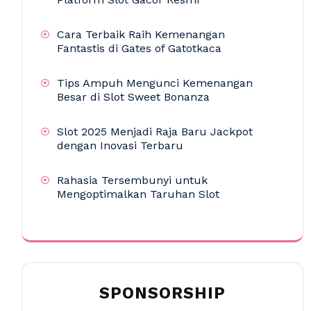
Cara Terbaik Raih Kemenangan
Fantastis di Gates of Gatotkaca
Tips Ampuh Mengunci Kemenangan
Besar di Slot Sweet Bonanza
Slot 2025 Menjadi Raja Baru Jackpot
dengan Inovasi Terbaru
Rahasia Tersembunyi untuk
Mengoptimalkan Taruhan Slot
SPONSORSHIP