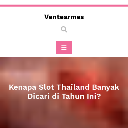
Skip
to
Ventearmes
content
Open
Button
Kenapa Slot Thailand Banyak
Dicari di Tahun Ini?