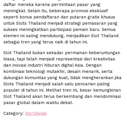
daftar mereka karena permintaan pasar yang
meningkat. Selain itu, beberapa promosi eksklusif
seperti bonus pendaftaran dan putaran gratis khusus
untuk Slots Thailand menjadi strategi pemasaran yang
sukses meningkatkan partisipasi pemain baru. Semua
elemen ini saling mendukung, menjadikan Slot Thailand
sebagai tren yang terus naik di tahun ini.
Slot Thailand bukan sekadar permainan keberuntungan
biasa, tapi telah menjadi representasi dari kreativitas
dan inovasi industri hiburan digital Asia. Dengan
kombinasi teknologi mutakhir, desain menarik, serta
dukungan komunitas yang kuat, tidak mengherankan jika
Slots Thailand menjadi salah satu pencarian paling
populer di tahun ini. Melihat tren ini, besar kemungkinan
Slot Thailand akan terus berkembang dan mendominasi
pasar global dalam waktu dekat.
Category:
Worldwide